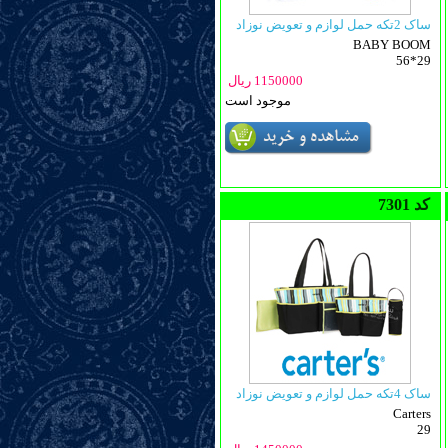
ساک 2تکه حمل لوازم و تعویض نوزاد
BABY BOOM
56*29
1150000 ریال
موجود است
7301 کد
ساک 4تکه حمل لوازم و تعویض نوزاد
Carters
29