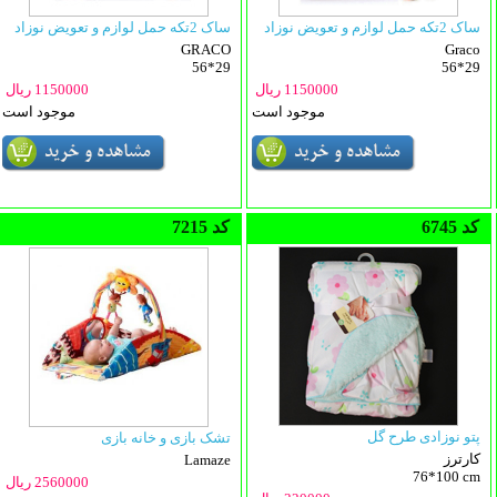
ساک 2تکه حمل لوازم و تعویض نوزاد
ساک 2تکه حمل لوازم و تعویض نوزاد
GRACO
Graco
56*29
56*29
1150000 ریال
1150000 ریال
موجود است
موجود است
6745 کد
7215 کد
پتو نوزادی طرح گل
تشک بازی و خانه بازی
کارترز
Lamaze
76*100 cm
2560000 ریال