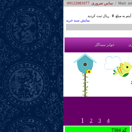
/ Mail: i
تماس ضروری 09122081077
یتم به مبلغ
0
ریال ثبت کردید
نمایش سبد خرید
ری
جوایز تیساگل
1
2
3
4
7384 کد