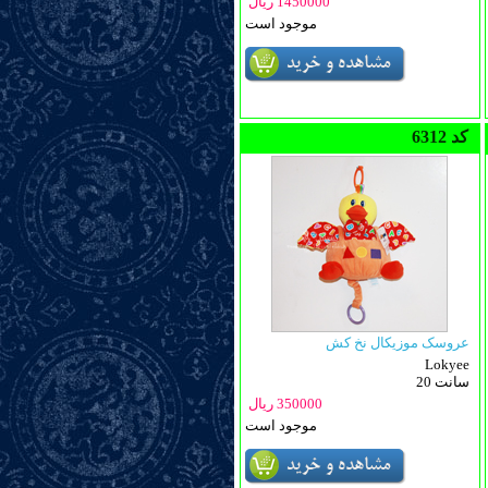
1450000 ریال
موجود است
6312 کد
عروسک موزیکال نخ کش
Lokyee
20 سانت
350000 ریال
موجود است