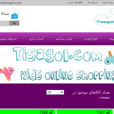
 سبد خرید
/
درباره ما
/
راهنمای خرید
nfo@tisagol.com
شما
0
آ
وله
انواع لوازم
تولد و مراسم
اسباب بازی
خبرهای تصوی
تعداد کالاهاي موجود در
صفحه
7327 کد
7328 کد