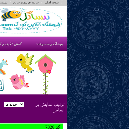
/
صفحه اصلی
/
سابقه خریدهای سابق
/
نمایش
پوشاک و منسوجات
کفش / کیف و ک
ترتيب نمايش بر
اساس
7326 کد