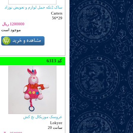
ساک 2تکه حمل لوازم و تعویض نوزاد
Carters
56*29
1200000 ریال
موجود است
6313 کد
عروسک موزیکال نخ کش
Lokyee
20 سانت