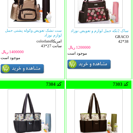
ست تشک تعویض وکوله پشتی حمل
ساک 2تکه حمل لوازم و تعویض نوزاد
لوازم نوزاد
GRACO
colorlandامریکا
42*38
43*27 سانت
1200000 ریال
1400000 ریال
موجود است
موجود است
7303 کد
7304 کد