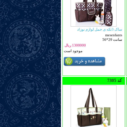
ساک 3تکه ی حمل لوازم نوزاد
mesenfants
56*29 سانت
1300000 ریال
موجود است
7305 کد