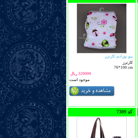
پتو نوزادی کارترز
کارترز
76*100 cm
320000 ریال
موجود است
7309 کد