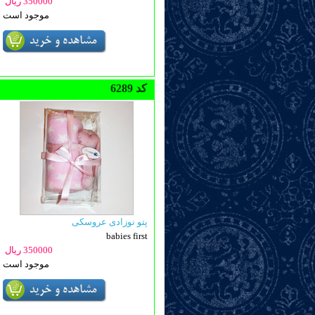
350000 ریال
موجود است
6289 کد
پتو نوزادی عروسکی
babies first
350000 ریال
موجود است