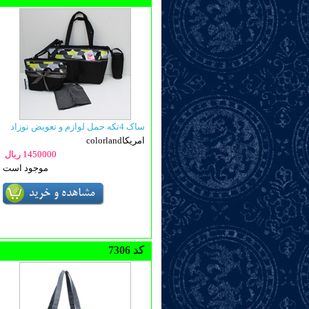
ساک 4تکه حمل لوازم و تعویض نوزاد
colorlandامریکا
1450000 ریال
موجود است
7306 کد