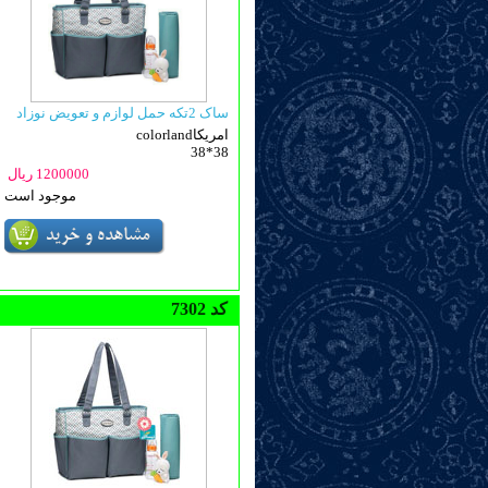
ساک 2تکه حمل لوازم و تعویض نوزاد
colorlandامریکا
38*38
1200000 ریال
موجود است
7302 کد